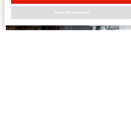
Auswahl einstellen
Rollgittertor
w
RG 50
Filigrane Bauweise